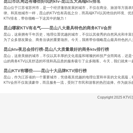
昆山市区周边有哪些好玩的ktv-昆山五大高端ktv排名
昆山位于江苏省苏州市，是一个经济蓬勃发展的城市，不仅在商业、旅游等方面表
律。和其他城市一样，昆山的KTV也有高低之分，而高端KTV以其绝佳的环境、
KTV排名，带你领略一下这其中的魅力！
昆山哪家KTV有名气——昆山八大最具特色的商务KTV会所
昆山，这座拥有千年历史，地理位置优越的城市，不仅以其俊秀的自然风光和丰富
为了众多朋友聚会、商务洽谈的重要场所。今天，我将带你领略昆山最具特色的八大
昆山ktv夜总会排行榜-昆山八大质量最好的商务ktv排行榜
昆山，这座美丽的城市，不仅以其丰厚的文化底蕴和璀璨的科技产业而闻名，还是
山的商务KTV以其舒适的环境和高品质的服务吸引了众多顾客。今天，我们就来一
昆山KTV有哪些——昆山十大品牌KTV排行榜
昆山，作为江苏省的一个重要城市，凭借着其优越的地理位置和丰富的文化底蕴，
KTV会所不仅装潢豪华，而且服务一流，受到了市民和游客的热烈追捧。作为娱乐
Copyright 2025 KT