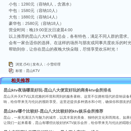
小包：1280元（容纳8人，含酒水）
中包：1580元（容纳10人）
大包：1880元（容纳14人）
豪华包：2580元（容纳18人）
营业时间：晚19:00至次日凌晨4:00
以上推荐的昆山八大KTV夜总会，各有特色，满足不同人群的需求
会有一家合适你的选择。在这样的场所与朋友或同事共度欢乐的时
帮助到你，让你在昆山的夜晚大快朵颐，尽情享受欢乐时光！
浏览 (54) | 发布人：小雪经理
标签：
昆山KTV
相关推荐
昆山ktv夜场哪里好玩-昆山八大便宜好玩的商务ktv会所排名
昆山天外天KTV以其优雅的环境和周到的服务著称。这里不仅拥有现代的音响设
响，给你带来无与伦比的视听享受。这里还提供多种酒水和小吃，确保你和朋友的
昆山ktv哪个比较好-昆山八大比较好的ktv娱乐会所推荐
昆山，一座充满活力与魅力的城市，以其丰富的美食、独特的文化和而闻名。如果你
让我们一起来看看，昆山有哪些比较好的KTV娱乐会所，给你带来无与伦比的唱歌