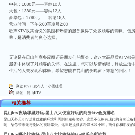
中包：1080元——容纳10人
大包：1380元——容纳12人
豪华包：1780元——容纳18人
营业时间：下午5:00至凌晨2:00
歌声KTV以其愉悦的氛围和热情的服务赢得了众多顾客的青睐。包
乘，是消费者的良心选择。
无论是在昆山的商务应酬还是朋友们的聚会，这八大高品质KTV都
服务中体现了对顾客的关怀。在这里，您可以尽情畅唱，释放生活
生活的人去发现和体验。希望您能在昆山的夜晚留下难忘的回忆！
浏览 (69) | 发布人：小雪经理
标签：
昆山KTV
相关推荐
昆山ktv夜场哪里好玩-昆山八大便宜好玩的商务ktv会所排名
昆山天外天KTV以其优雅的环境和周到的服务著称。这里不仅拥有现代的音响设
响，给你带来无与伦比的视听享受。这里还提供多种酒水和小吃，确保你和朋友的
昆山ktv哪个比较好-昆山八大比较好的ktv娱乐会所推荐