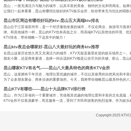
昆山，一座充满活力与魅力的城市，以其丰富的美食、独特的文化和而闻名。如果你
让我们一起来看看，昆山有哪些比较好的KTV娱乐会所，给你带来无与伦比的唱歌
昆山市区周边有哪些好玩的ktv-昆山五大高端ktv排名
昆山位于江苏省苏州市，是一个经济蓬勃发展的城市，不仅在商业、旅游等方面表
律。和其他城市一样，昆山的KTV也有高低之分，而高端KTV以其绝佳的环境、
KTV排名，带你领略一下这其中的魅力！
昆山ktv夜总会哪家好-昆山八大最好玩的商务ktv推荐
在昆山这座历史悠久而又充满活力的城市，KTV无疑是最受欢迎的娱乐场所之一。
朋友小聚，还是商务宴请，选择一间合适的KTV都是让你尽兴的关键。那么，昆山
昆山哪家KTV有名气——昆山八大最具特色的商务KTV会所
昆山，这座拥有千年历史，地理位置优越的城市，不仅以其俊秀的自然风光和丰富
为了众多朋友聚会、商务洽谈的重要场所。今天，我将带你领略昆山最具特色的八大
昆山KTV有哪些——昆山十大品牌KTV排行榜
昆山，作为江苏省的一个重要城市，凭借着其优越的地理位置和丰富的文化底蕴，
KTV会所不仅装潢豪华，而且服务一流，受到了市民和游客的热烈追捧。作为娱乐
Copyright 2025 KT