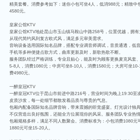
精美套餐。消费参考如下：迷你小包可坐4人，低消988元；精致中包
4580元。
皇家公馆KTV
皇家公馆KTV地处昆山市玉山镇马鞍山中路258号，位置优越，
从现代简约风到复古欧式风，满足多元审美需求。
音响设备选用国际知名品牌，搭配专业调音师调试，音质通透，低
手机等多种便捷点歌方式，曲库更新及时，新歌热歌不断。
服务团队经过严格训练，专业且贴心，能及时为顾客更换麦克风套
5-8人，消费1080元；中房可坐8-10人，消费1580元；大房可坐10
费4980元。
一醉皇冠KTV
一醉皇冠KTV位于昆山市前进中路216号，营业时间为晚上19:3
相关推荐
皮质沙发，每一处细节都散发着品质与尊贵的气息。
包厢内配备国际知名品牌音响，带来震撼的听觉盛宴。灯光设计独
昆山ktv夜场哪里好玩-昆山八大便宜好玩的商务ktv会所排名
不仅营造出良好氛围，还能全方位展现你的风采。服务团队专业热
昆山天外天KTV以其优雅的环境和周到的服务著称。这里不仅拥有现代的音响设
包厢规格多样，满足不同人数聚会。消费标准为：小包消费1080元可坐1
响，给你带来无与伦比的视听享受。这里还提供多种酒水和小吃，确保你和朋友的
1880元可坐15-20人。
昆山ktv哪个比较好-昆山八大比较好的ktv娱乐会所推荐
昆山，一座充满活力与魅力的城市，以其丰富的美食、独特的文化和而闻名。如果你