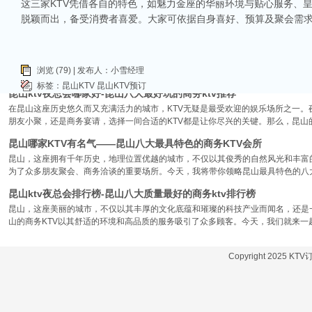
这三家KTV凭借各自的特色，如魅力金座的华丽环境与贴心服务、
让我们一起来看看，昆山有哪些比较好的KTV娱乐会所，给你带来无与伦比的唱歌
脱颖而出，备受消费者喜爱。大家可依据自身喜好、预算及聚会需求
昆山市区周边有哪些好玩的ktv-昆山五大高端ktv排名
昆山位于江苏省苏州市，是一个经济蓬勃发展的城市，不仅在商业、旅游等方面表
律。和其他城市一样，昆山的KTV也有高低之分，而高端KTV以其绝佳的环境、
浏览 (79) | 发布人：小雪经理
KTV排名，带你领略一下这其中的魅力！
标签：
昆山KTV
昆山KTV预订
昆山ktv夜总会哪家好-昆山八大最好玩的商务ktv推荐
在昆山这座历史悠久而又充满活力的城市，KTV无疑是最受欢迎的娱乐场所之一。
朋友小聚，还是商务宴请，选择一间合适的KTV都是让你尽兴的关键。那么，昆山
昆山哪家KTV有名气——昆山八大最具特色的商务KTV会所
昆山，这座拥有千年历史，地理位置优越的城市，不仅以其俊秀的自然风光和丰富
为了众多朋友聚会、商务洽谈的重要场所。今天，我将带你领略昆山最具特色的八大
昆山ktv夜总会排行榜-昆山八大质量最好的商务ktv排行榜
昆山，这座美丽的城市，不仅以其丰厚的文化底蕴和璀璨的科技产业而闻名，还是
山的商务KTV以其舒适的环境和高品质的服务吸引了众多顾客。今天，我们就来一
Copyright 2025 KT