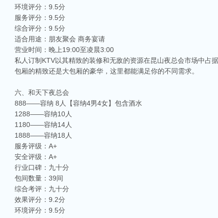
环境评分：9.5分
服务评分：9.5分
综合评分：9.5分
适合用途：朋友聚会 商务宴请
营业时间：晚上19:00至凌晨3:00
私人订制KTV以其精致的装修和无敌的资源在昆山夜总会市场中占
包厢的精致还是大包厢的豪华，这里都能满足你的不同需求。
六、和天下夜总会
888——容纳 8人【容纳4男4女】包含酒水
1288——容纳10人
1180——容纳14人
1888——容纳18人
服务评级：A+
安全评级：A+
行业口碑：九十分
包间数量：39间
综合考评：九十分
效果评分：9.2分
环境评分：9.5分