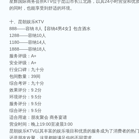
星辉国际商务会所KTV位于昆山市长江北路，以其24小时营业和
的同时，也能享受到舒适的环境。
十、昆朝娱乐KTV
888——容纳 8人【容纳4男4女】包含酒水
1288——容纳10人
1180——容纳14人
1888——容纳18人
服务评级：A+
安全评级：A+
行业口碑：九十分
包间数量：39间
综合考评：九十分
效果评分：9.2分
相关推荐
环境评分：9.5分
昆山ktv夜场哪里好玩-昆山八大便宜好玩的商务ktv会所排名
服务评分：9.5分
昆山天外天KTV以其优雅的环境和周到的服务著称。这里不仅拥有现代的音响设
综合评分：9.5分
响，给你带来无与伦比的视听享受。这里还提供多种酒水和小吃，确保你和朋友的
适合用途：朋友聚会 商务宴请
昆山ktv哪个比较好-昆山八大比较好的ktv娱乐会所推荐
营业时间：晚上19:00至凌晨3:00
昆朝娱乐KTV以其丰富的娱乐项目和优质的服务成为了消费者的热
昆山，一座充满活力与魅力的城市，以其丰富的美食、独特的文化和而闻名。如果你
让我们一起来看看，昆山有哪些比较好的KTV娱乐会所，给你带来无与伦比的唱歌
还是朋友欢聚，这里都能满足你的不同需求。