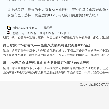
昆山市区周边有哪些好玩的ktv-昆山五大高端ktv排名
以上就是昆山最好的十大商务KTV排行榜。无论你是追求高端奢华
昆山位于江苏省苏州市，是一个经济蓬勃发展的城市，不仅在商业、旅游等方面表
的城市里，选择一家合适的KTV，与朋友们共度美好时光吧！
律。和其他城市一样，昆山的KTV也有高低之分，而高端KTV以其绝佳的环境、
KTV排名，带你领略一下这其中的魅力！
昆山ktv夜总会哪家好-昆山八大最好玩的商务ktv推荐
浏览 (132) | 发布人：小雪经理
在昆山这座历史悠久而又充满活力的城市，KTV无疑是最受欢迎的娱乐场所之一。
标签：
昆山KTV
昆山商务KTV
昆山KTV预订
朋友小聚，还是商务宴请，选择一间合适的KTV都是让你尽兴的关键。那么，昆山
昆山哪家KTV有名气——昆山八大最具特色的商务KTV会所
昆山，这座拥有千年历史，地理位置优越的城市，不仅以其俊秀的自然风光和丰富
为了众多朋友聚会、商务洽谈的重要场所。今天，我将带你领略昆山最具特色的八大
昆山ktv夜总会排行榜-昆山八大质量最好的商务ktv排行榜
昆山，这座美丽的城市，不仅以其丰厚的文化底蕴和璀璨的科技产业而闻名，还是
山的商务KTV以其舒适的环境和高品质的服务吸引了众多顾客。今天，我们就来一
Copyright 2025 KT