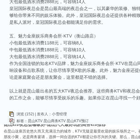
大包最低酒水消费2888元，可容纳14人
皇冠国际夜总会是昆山最高端的夜总会之一，以其豪华的装修、独
够给你带来不同的娱乐体验。此外，皇冠国际夜总会还提供各种精
是私人派对，皇冠国际夜总会都能满足你的需求。
五、魅力金座娱乐商务会所·KTV（衡山路店）
相关推荐
小包最低酒水消费1188元，可容纳8人
中包最低酒水消费1888元，可容纳10人
昆山ktv夜场哪里好玩-昆山八大便宜好玩的商务ktv会所排名
大包最低酒水消费2888元，可容纳14人
昆山天外天KTV以其优雅的环境和周到的服务著称。这里不仅拥有现代的音响设
作为全国连锁的知名KTV品牌，魅力金座娱乐商务会所·KTV在昆
响，给你带来无与伦比的视听享受。这里还提供多种酒水和小吃，确保你和朋友的
响设备和点歌系统，让你尽情享受K歌的乐趣。此外，魅力金座还提
昆山ktv哪个比较好-昆山八大比较好的ktv娱乐会所推荐
论是家庭聚会还是朋友聚会，这里都是不错的选择。
昆山，一座充满活力与魅力的城市，以其丰富的美食、独特的文化和而闻名。如果你
让我们一起来看看，昆山有哪些比较好的KTV娱乐会所，给你带来无与伦比的唱歌
以上就是昆山最出名的五大KTV夜总会推荐。这些商务KTV和夜
昆山市区周边有哪些好玩的ktv-昆山五大高端ktv排名
的工作之余，能够尽情享受娱乐的乐趣。如果你正在昆山寻找一个好
昆山位于江苏省苏州市，是一个经济蓬勃发展的城市，不仅在商业、旅游等方面表
律。和其他城市一样，昆山的KTV也有高低之分，而高端KTV以其绝佳的环境、
浏览 (152) | 发布人：小雪经理
KTV排名，带你领略一下这其中的魅力！
标签：
昆山KTV
昆山商务KTV
昆山KTV预订
昆山ktv夜总会哪家好-昆山八大最好玩的商务ktv推荐
在昆山这座历史悠久而又充满活力的城市，KTV无疑是最受欢迎的娱乐场所之一。
朋友小聚，还是商务宴请，选择一间合适的KTV都是让你尽兴的关键。那么，昆山