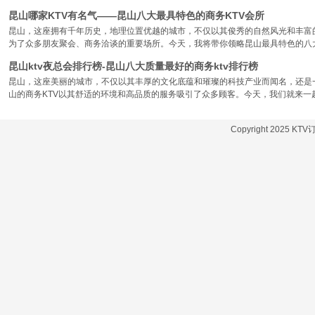
昆山哪家KTV有名气——昆山八大最具特色的商务KTV会所
昆山，这座拥有千年历史，地理位置优越的城市，不仅以其俊秀的自然风光和丰富
为了众多朋友聚会、商务洽谈的重要场所。今天，我将带你领略昆山最具特色的八大
昆山ktv夜总会排行榜-昆山八大质量最好的商务ktv排行榜
昆山，这座美丽的城市，不仅以其丰厚的文化底蕴和璀璨的科技产业而闻名，还是
山的商务KTV以其舒适的环境和高品质的服务吸引了众多顾客。今天，我们就来一
Copyright 2025 KT