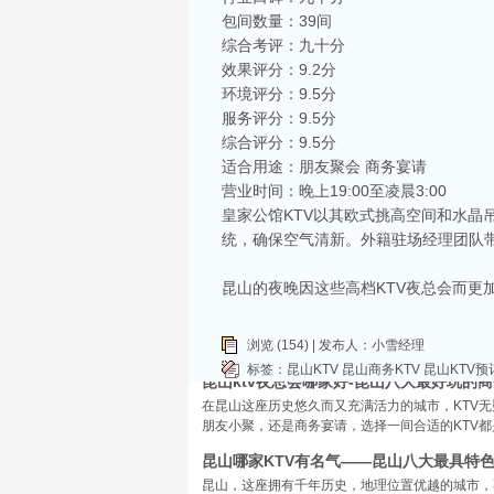
包间数量：39间
综合考评：九十分
效果评分：9.2分
相关推荐
环境评分：9.5分
服务评分：9.5分
昆山ktv夜场哪里好玩-昆山八大便宜好玩的
综合评分：9.5分
昆山天外天KTV以其优雅的环境和周到的服务著
适合用途：朋友聚会 商务宴请
响，给你带来无与伦比的视听享受。这里还提供多
营业时间：晚上19:00至凌晨3:00
昆山ktv哪个比较好-昆山八大比较好的kt
皇家公馆KTV以其欧式挑高空间和水
昆山，一座充满活力与魅力的城市，以其丰富的美
统，确保空气清新。外籍驻场经理团队
让我们一起来看看，昆山有哪些比较好的KTV娱
昆山市区周边有哪些好玩的ktv-昆山五大高
昆山的夜晚因这些高档KTV夜总会而
昆山位于江苏省苏州市，是一个经济蓬勃发展的城
律。和其他城市一样，昆山的KTV也有高低之分
浏览 (154) | 发布人：小雪经理
KTV排名，带你领略一下这其中的魅力！
标签：
昆山KTV
昆山商务KTV
昆山KTV预
昆山ktv夜总会哪家好-昆山八大最好玩的商
在昆山这座历史悠久而又充满活力的城市，KTV
朋友小聚，还是商务宴请，选择一间合适的KTV
昆山哪家KTV有名气——昆山八大最具特色
昆山，这座拥有千年历史，地理位置优越的城市，