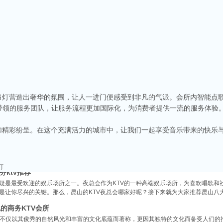
商务ktv会所排名
称。这里不仅拥有现代的音响设备和豪华的装修，还有专业的调酒师和服务人员全程为
种酒水和小吃，确保你和朋友的聚会充满乐趣。
v娱乐会所推荐
晶吊灯营造出奢华的氛围，让人一进门便感受到非凡的气派。会所内智能点
食、独特的文化和而闻名。如果你想要体验一场嗨翻天的夜晚，KTV绝对是不可或缺的
带领的服务团队，让服务流程更加国际化，为消费者提供一流的服务体验
乐会所，给你带来无与伦比的唱歌体验。
端ktv排名
更加精彩纷呈。在这个充满活力的城市中，让我们一起享受音乐带来的快乐
市，不仅在商业、旅游等方面表现出色，还有着丰富的。夜晚的昆山市区总是灯火辉煌
，而高端KTV以其绝佳的环境、优质的服务和顶尖的音响设备吸引了不少年轻人和商务
订
务ktv推荐
无疑是最受欢迎的娱乐场所之一。夜总会作为KTV的一种高端娱乐场所，为喜欢唱歌和
都是让你尽兴的关键。那么，昆山的KTV夜总会哪家好呢？接下来就为大家推荐昆山八
的商务KTV会所
不仅以其俊秀的自然风光和丰富的文化底蕴而著称，更因其独特的文化而备受人们的推