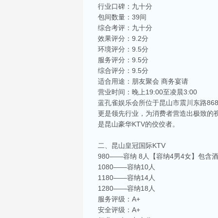
行业口碑：九十分
包间数量：39间
综合考评：九十分
效果评分：9.2分
环境评分：9.5分
服务评分：9.5分
综合评分：9.5分
适合用途：朋友聚会 商务宴请
营业时间：晚上19:00至凌晨3:00
蓝孔雀娱乐会所位于昆山市震川东路8
更是领先行业，为消费者营造出极致的
是昆山豪华KTV的佼佼者。
二、昆山皇冠国际KTV
980——容纳 8人【容纳4男4女】包含
1080——容纳10人
1180——容纳14人
1280——容纳18人
服务评级：A+
安全评级：A+