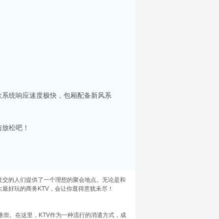
你服务。每间包房都配备了大屏幕投影及高质量音
歌系统响应速度极快，包厢配备新风系
选择。在昆山，有许多高端KTV会所可供选择，
。
与放松吧！
，KTV的热潮更是成为了这个城市夜晚的主旋
人士。接下来，就让我为大家揭晓昆山五大高端
社交的人们提供了一个理想的聚会地点。无论是和
大最好玩的商务KTV，会让你逛得意犹未尽！
崇。在这里，KTV作为一种流行的消遣方式，成