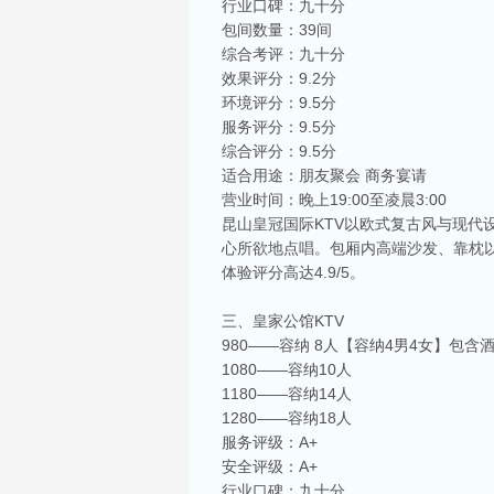
行业口碑：九十分
包间数量：39间
综合考评：九十分
效果评分：9.2分
环境评分：9.5分
服务评分：9.5分
综合评分：9.5分
适合用途：朋友聚会 商务宴请
营业时间：晚上19:00至凌晨3:00
昆山皇冠国际KTV以欧式复古风与现代
心所欲地点唱。包厢内高端沙发、靠枕
体验评分高达4.9/5。
三、皇家公馆KTV
980——容纳 8人【容纳4男4女】包含
1080——容纳10人
1180——容纳14人
1280——容纳18人
服务评级：A+
安全评级：A+
行业口碑：九十分