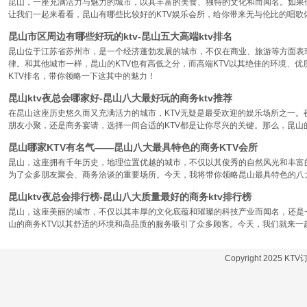
昆山，一座充满活力与魅力的城市，以其丰富的美食、独特的文化和而闻名。如果你
让我们一起来看看，昆山有哪些比较好的KTV娱乐会所，给你带来无与伦比的唱歌
昆山市区周边有哪些好玩的ktv-昆山五大高端ktv排名
昆山位于江苏省苏州市，是一个经济蓬勃发展的城市，不仅在商业、旅游等方面表
律。和其他城市一样，昆山的KTV也有高低之分，而高端KTV以其绝佳的环境、
KTV排名，带你领略一下这其中的魅力！
昆山ktv夜总会哪家好-昆山八大最好玩的商务ktv推荐
在昆山这座历史悠久而又充满活力的城市，KTV无疑是最受欢迎的娱乐场所之一。
朋友小聚，还是商务宴请，选择一间合适的KTV都是让你尽兴的关键。那么，昆山
昆山哪家KTV有名气——昆山八大最具特色的商务KTV会所
昆山，这座拥有千年历史，地理位置优越的城市，不仅以其俊秀的自然风光和丰富
为了众多朋友聚会、商务洽谈的重要场所。今天，我将带你领略昆山最具特色的八大
昆山ktv夜总会排行榜-昆山八大质量最好的商务ktv排行榜
昆山，这座美丽的城市，不仅以其丰厚的文化底蕴和璀璨的科技产业而闻名，还是
山的商务KTV以其舒适的环境和高品质的服务吸引了众多顾客。今天，我们就来一
Copyright 2025 KT