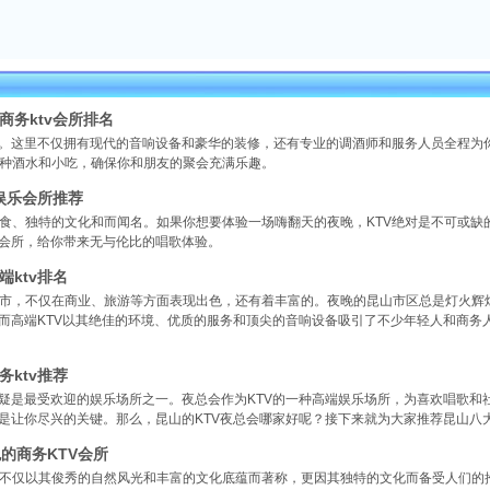
商务ktv会所排名
称。这里不仅拥有现代的音响设备和豪华的装修，还有专业的调酒师和服务人员全程为
种酒水和小吃，确保你和朋友的聚会充满乐趣。
v娱乐会所推荐
食、独特的文化和而闻名。如果你想要体验一场嗨翻天的夜晚，KTV绝对是不可或缺的
乐会所，给你带来无与伦比的唱歌体验。
端ktv排名
市，不仅在商业、旅游等方面表现出色，还有着丰富的。夜晚的昆山市区总是灯火辉煌
，而高端KTV以其绝佳的环境、优质的服务和顶尖的音响设备吸引了不少年轻人和商务
务ktv推荐
无疑是最受欢迎的娱乐场所之一。夜总会作为KTV的一种高端娱乐场所，为喜欢唱歌和
都是让你尽兴的关键。那么，昆山的KTV夜总会哪家好呢？接下来就为大家推荐昆山八
的商务KTV会所
不仅以其俊秀的自然风光和丰富的文化底蕴而著称，更因其独特的文化而备受人们的推