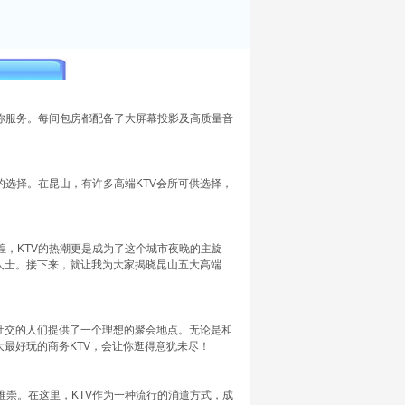
你服务。每间包房都配备了大屏幕投影及高质量音
选择。在昆山，有许多高端KTV会所可供选择，
，KTV的热潮更是成为了这个城市夜晚的主旋
人士。接下来，就让我为大家揭晓昆山五大高端
社交的人们提供了一个理想的聚会地点。无论是和
大最好玩的商务KTV，会让你逛得意犹未尽！
崇。在这里，KTV作为一种流行的消遣方式，成