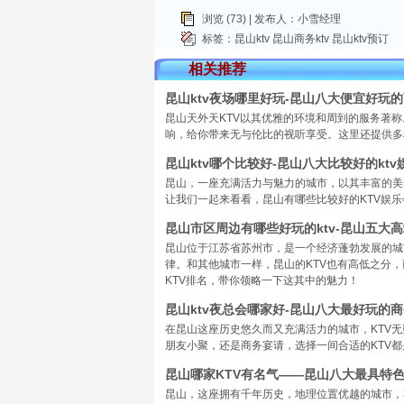
浏览 (73) | 发布人：小雪经理
标签：
昆山ktv
昆山商务ktv
昆山ktv预订
相关推荐
昆山ktv夜场哪里好玩-昆山八大便宜好玩的
昆山天外天KTV以其优雅的环境和周到的服务著
响，给你带来无与伦比的视听享受。这里还提供多
昆山ktv哪个比较好-昆山八大比较好的kt
昆山，一座充满活力与魅力的城市，以其丰富的美
让我们一起来看看，昆山有哪些比较好的KTV娱
昆山市区周边有哪些好玩的ktv-昆山五大高
昆山位于江苏省苏州市，是一个经济蓬勃发展的城
律。和其他城市一样，昆山的KTV也有高低之分
KTV排名，带你领略一下这其中的魅力！
昆山ktv夜总会哪家好-昆山八大最好玩的商
在昆山这座历史悠久而又充满活力的城市，KTV
朋友小聚，还是商务宴请，选择一间合适的KTV
昆山哪家KTV有名气——昆山八大最具特色
昆山，这座拥有千年历史，地理位置优越的城市，