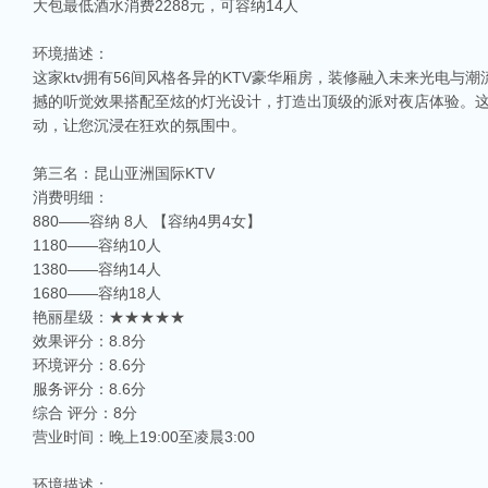
大包最低酒水消费2288元，可容纳14人
环境描述：
这家ktv拥有56间风格各异的KTV豪华厢房，装修融入未来光电与
撼的听觉效果搭配至炫的灯光设计，打造出顶级的派对夜店体验。这
动，让您沉浸在狂欢的氛围中。
第三名：昆山亚洲国际KTV
消费明细：
880——容纳 8人 【容纳4男4女】
1180——容纳10人
1380——容纳14人
1680——容纳18人
艳丽星级：★★★★★
效果评分：8.8分
环境评分：8.6分
服务评分：8.6分
综合 评分：8分
营业时间：晚上19:00至凌晨3:00
环境描述：