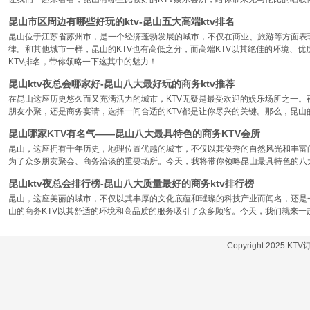
昆山市区周边有哪些好玩的ktv-昆山五大高端ktv排名
昆山位于江苏省苏州市，是一个经济蓬勃发展的城市，不仅在商业、旅游等方面表
律。和其他城市一样，昆山的KTV也有高低之分，而高端KTV以其绝佳的环境、
KTV排名，带你领略一下这其中的魅力！
昆山ktv夜总会哪家好-昆山八大最好玩的商务ktv推荐
在昆山这座历史悠久而又充满活力的城市，KTV无疑是最受欢迎的娱乐场所之一。
朋友小聚，还是商务宴请，选择一间合适的KTV都是让你尽兴的关键。那么，昆山
昆山哪家KTV有名气——昆山八大最具特色的商务KTV会所
昆山，这座拥有千年历史，地理位置优越的城市，不仅以其俊秀的自然风光和丰富
为了众多朋友聚会、商务洽谈的重要场所。今天，我将带你领略昆山最具特色的八大
昆山ktv夜总会排行榜-昆山八大质量最好的商务ktv排行榜
昆山，这座美丽的城市，不仅以其丰厚的文化底蕴和璀璨的科技产业而闻名，还是
山的商务KTV以其舒适的环境和高品质的服务吸引了众多顾客。今天，我们就来一
Copyright 2025 KT