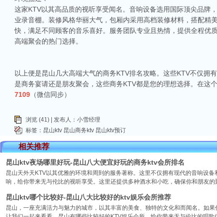
这家KTV以其高品质的视听享受闻名。音响设备选用国际顶尖品牌
业录音棚。装修风格华丽大气，包厢内采用高档装修材料，搭配精
快，满足不同顾客的音乐喜好。服务团队专业且热情，提供全程优
高端聚会的热门选择。
以上便是昆山几大高端大气的商务KTV排名攻略。这些KTV不仅
是商务宴请还是朋友聚会，这些商务KTV都是您的理想选择。在这
7109
（微信同步）
浏览 (41) | 发布人：小雪经理
标签：
昆山ktv
昆山商务ktv
昆山ktv预订
相关推荐
昆山ktv夜场哪里好玩-昆山八大便宜好玩的商务ktv会所排名
昆山天外天KTV以其优雅的环境和周到的服务著称。这里不仅拥有现代的音响设
响，给你带来无与伦比的视听享受。这里还提供多种酒水和小吃，确保你和朋友的
昆山ktv哪个比较好-昆山八大比较好的ktv娱乐会所推荐
昆山，一座充满活力与魅力的城市，以其丰富的美食、独特的文化和而闻名。如果你
让我们一起来看看，昆山有哪些比较好的KTV娱乐会所，给你带来无与伦比的唱歌