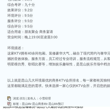
综合考评：九十分
效果评分：9.2分
环境评分：9.5分
服务评分：9.5分
综合评分：9.5分
适合用途：朋友聚会 商务宴请
营业时间：晚上19:00至凌晨3:00
相关推荐
环境描述：
昆山ktv夜场哪里好玩-昆山八大便宜好玩的商务ktv会所排名
这家KTV拥有40余间包厢。装修豪华大气，融合了现代简约与奢
昆山天外天KTV以其优雅的环境和周到的服务著称。这里不仅拥有现代的音响设
撼的音效体验。服务方面，员工经过专业培训，服务流程规范，从
响，给你带来无与伦比的视听享受。这里还提供多种酒水和小吃，确保你和朋友的
明星模仿秀、歌唱比赛等，增加娱乐趣味性，是昆山娱乐市场中档次
昆山ktv哪个比较好-昆山八大比较好的ktv娱乐会所推荐
昆山，一座充满活力与魅力的城市，以其丰富的美食、独特的文化和而闻名。如果你
让我们一起来看看，昆山有哪些比较好的KTV娱乐会所，给你带来无与伦比的唱歌
以上就是昆山几大环境最优的商务KTV会所排名，每一家都有其独
昆山市区周边有哪些好玩的ktv-昆山五大高端ktv排名
这里都能满足您的需求。快来选择一家心仪的KTV会所，开启您的
昆山位于江苏省苏州市，是一个经济蓬勃发展的城市，不仅在商业、旅游等方面表
律。和其他城市一样，昆山的KTV也有高低之分，而高端KTV以其绝佳的环境、
浏览 (63) | 发布人：小雪经理
KTV排名，带你领略一下这其中的魅力！
标签：
昆山ktv
昆山商务ktv
昆山ktv预订
昆山ktv夜总会哪家好-昆山八大最好玩的商务ktv推荐