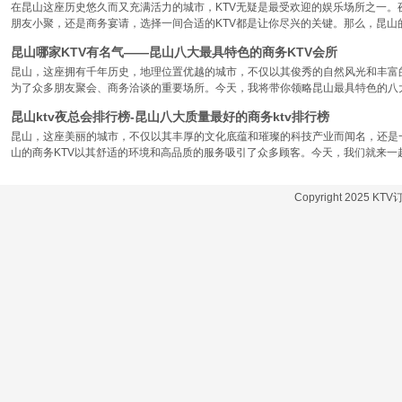
在昆山这座历史悠久而又充满活力的城市，KTV无疑是最受欢迎的娱乐场所之一。
朋友小聚，还是商务宴请，选择一间合适的KTV都是让你尽兴的关键。那么，昆山
昆山哪家KTV有名气——昆山八大最具特色的商务KTV会所
昆山，这座拥有千年历史，地理位置优越的城市，不仅以其俊秀的自然风光和丰富
为了众多朋友聚会、商务洽谈的重要场所。今天，我将带你领略昆山最具特色的八大
昆山ktv夜总会排行榜-昆山八大质量最好的商务ktv排行榜
昆山，这座美丽的城市，不仅以其丰厚的文化底蕴和璀璨的科技产业而闻名，还是
山的商务KTV以其舒适的环境和高品质的服务吸引了众多顾客。今天，我们就来一
Copyright 2025 KT