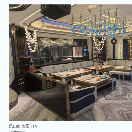
昆山红太阳KTV