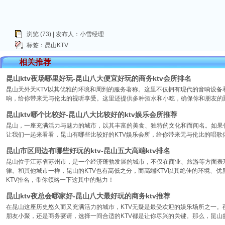
浏览 (73) | 发布人：小雪经理
标签：
昆山KTV
相关推荐
昆山ktv夜场哪里好玩-昆山八大便宜好玩的商务ktv会所排名
昆山天外天KTV以其优雅的环境和周到的服务著称。这里不仅拥有现代的音响设
响，给你带来无与伦比的视听享受。这里还提供多种酒水和小吃，确保你和朋友的
昆山ktv哪个比较好-昆山八大比较好的ktv娱乐会所推荐
昆山，一座充满活力与魅力的城市，以其丰富的美食、独特的文化和而闻名。如果你
让我们一起来看看，昆山有哪些比较好的KTV娱乐会所，给你带来无与伦比的唱歌
昆山市区周边有哪些好玩的ktv-昆山五大高端ktv排名
昆山位于江苏省苏州市，是一个经济蓬勃发展的城市，不仅在商业、旅游等方面表
律。和其他城市一样，昆山的KTV也有高低之分，而高端KTV以其绝佳的环境、
KTV排名，带你领略一下这其中的魅力！
昆山ktv夜总会哪家好-昆山八大最好玩的商务ktv推荐
在昆山这座历史悠久而又充满活力的城市，KTV无疑是最受欢迎的娱乐场所之一。
朋友小聚，还是商务宴请，选择一间合适的KTV都是让你尽兴的关键。那么，昆山