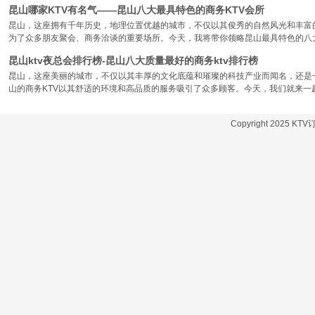
昆山哪家KTV有名气——昆山八大最具特色的商务KTV会所
昆山，这座拥有千年历史，地理位置优越的城市，不仅以其俊秀的自然风光和丰富
为了众多朋友聚会、商务洽谈的重要场所。今天，我将带你领略昆山最具特色的八大
昆山ktv夜总会排行榜-昆山八大质量最好的商务ktv排行榜
昆山，这座美丽的城市，不仅以其丰厚的文化底蕴和璀璨的科技产业而闻名，还是
山的商务KTV以其舒适的环境和高品质的服务吸引了众多顾客。今天，我们就来一
Copyright 2025 KT