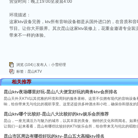
营业时间：晚上19:00至凌晨4:00
环境描述：
这家ktv设备完善，ktv所有音响设备都是从国外进口的，在音质
节目。让你大开眼界。其次昆山这家ktv装修上，花重金邀请专业装
带来不一样的体验。
浏览 (104) | 发布人：小雪经理
标签：
昆山KTV
相关推荐
昆山ktv夜场哪里好玩-昆山八大便宜好玩的商务ktv会所排名
昆山天外天KTV以其优雅的环境和周到的服务著称。这里不仅拥有现代的音响设
响，给你带来无与伦比的视听享受。这里还提供多种酒水和小吃，确保你和朋友的
昆山ktv哪个比较好-昆山八大比较好的ktv娱乐会所推荐
昆山，一座充满活力与魅力的城市，以其丰富的美食、独特的文化和而闻名。如果你
让我们一起来看看，昆山有哪些比较好的KTV娱乐会所，给你带来无与伦比的唱歌
昆山市区周边有哪些好玩的ktv-昆山五大高端ktv排名