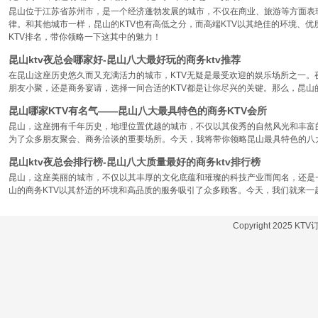
昆山位于江苏省苏州市，是一个经济蓬勃发展的城市，不仅在商业、旅游等方面表
律。和其他城市一样，昆山的KTV也有高低之分，而高端KTV以其绝佳的环境、
KTV排名，带你领略一下这其中的魅力！
昆山ktv夜总会哪家好-昆山八大最好玩的商务ktv推荐
在昆山这座历史悠久而又充满活力的城市，KTV无疑是最受欢迎的娱乐场所之一。
朋友小聚，还是商务宴请，选择一间合适的KTV都是让你尽兴的关键。那么，昆山
昆山哪家KTV有名气——昆山八大最具特色的商务KTV会所
昆山，这座拥有千年历史，地理位置优越的城市，不仅以其俊秀的自然风光和丰富
为了众多朋友聚会、商务洽谈的重要场所。今天，我将带你领略昆山最具特色的八大
昆山ktv夜总会排行榜-昆山八大质量最好的商务ktv排行榜
昆山，这座美丽的城市，不仅以其丰厚的文化底蕴和璀璨的科技产业而闻名，还是
山的商务KTV以其舒适的环境和高品质的服务吸引了众多顾客。今天，我们就来一
Copyright 2025 KT