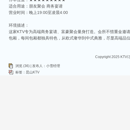
朋友小聚，还是商务宴请，选择一间合适的KTV都是让你尽兴的关键。那么，昆山
适合用途：朋友聚会 商务宴请
昆山哪家KTV有名气——昆山八大最具特色的商务KTV会所
营业时间：晚上19:00至凌晨4:00
昆山，这座拥有千年历史，地理位置优越的城市，不仅以其俊秀的自然风光和丰富
为了众多朋友聚会、商务洽谈的重要场所。今天，我将带你领略昆山最具特色的八大
环境描述：
昆山ktv夜总会排行榜-昆山八大质量最好的商务ktv排行榜
这家KTV专为高端商务宴请、富豪聚会量身打造。会所不惜重金邀
昆山，这座美丽的城市，不仅以其丰厚的文化底蕴和璀璨的科技产业而闻名，还是
包厢，每间包厢都独具特色，从欧式奢华到中式典雅，尽显高端品
山的商务KTV以其舒适的环境和高品质的服务吸引了众多顾客。今天，我们就来一
Copyright 2025 KT
浏览 (36) | 发布人：小雪经理
标签：
昆山KTV