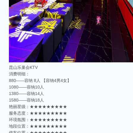
相关推荐
昆山ktv夜场哪里好玩-昆山八大便宜好玩的商务ktv会所排名
昆山天外天KTV以其优雅的环境和周到的服务著称。这里不仅拥有现代的音响设
响，给你带来无与伦比的视听享受。这里还提供多种酒水和小吃，确保你和朋友的
昆山乐巢会KTV
昆山ktv哪个比较好-昆山八大比较好的ktv娱乐会所推荐
消费明细：
昆山，一座充满活力与魅力的城市，以其丰富的美食、独特的文化和而闻名。如果你
880——容纳 8人 【容纳4男4女】
让我们一起来看看，昆山有哪些比较好的KTV娱乐会所，给你带来无与伦比的唱歌
1080——容纳10人
1380——容纳14人
昆山市区周边有哪些好玩的ktv-昆山五大高端ktv排名
1580——容纳18人
昆山位于江苏省苏州市，是一个经济蓬勃发展的城市，不仅在商业、旅游等方面表
艳丽星级：★★★★★★★★★
律。和其他城市一样，昆山的KTV也有高低之分，而高端KTV以其绝佳的环境、
KTV排名，带你领略一下这其中的魅力！
服务态度：★★★★★★★★★
环境氛围：★★★★★★★★★
昆山ktv夜总会哪家好-昆山八大最好玩的商务ktv推荐
地段位置：★★★★★★★★★
在昆山这座历史悠久而又充满活力的城市，KTV无疑是最受欢迎的娱乐场所之一。
停车位置：★★★★★★★★★