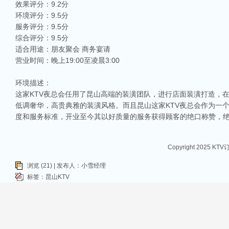
律。和其他城市一样，昆山的KTV也有高低之分，而高端KTV以其绝佳的环境、
效果评分：9.2分
KTV排名，带你领略一下这其中的魅力！
环境评分：9.5分
服务评分：9.5分
昆山ktv夜总会哪家好-昆山八大最好玩的商务ktv推荐
综合评分：9.5分
在昆山这座历史悠久而又充满活力的城市，KTV无疑是最受欢迎的娱乐场所之一。
朋友小聚，还是商务宴请，选择一间合适的KTV都是让你尽兴的关键。那么，昆山
适合用途：朋友聚会 商务宴请
营业时间：晚上19:00至凌晨3:00
昆山哪家KTV有名气——昆山八大最具特色的商务KTV会所
昆山，这座拥有千年历史，地理位置优越的城市，不仅以其俊秀的自然风光和丰富
环境描述：
为了众多朋友聚会、商务洽谈的重要场所。今天，我将带你领略昆山最具特色的八大
这家KTV夜总会任用了昆山高端的装潢团队，进行店面装潢打造，
昆山ktv夜总会排行榜-昆山八大质量最好的商务ktv排行榜
低调奢华，高贵典雅的装潢风格。而且昆山这家KTV夜总会作为一
昆山，这座美丽的城市，不仅以其丰厚的文化底蕴和璀璨的科技产业而闻名，还是
度和服务标准，开业至今其以好质量的服务获得顾客的绝口称赞，
山的商务KTV以其舒适的环境和高品质的服务吸引了众多顾客。今天，我们就来一
Copyright 2025 KT
浏览 (21) | 发布人：小雪经理
标签：
昆山KTV