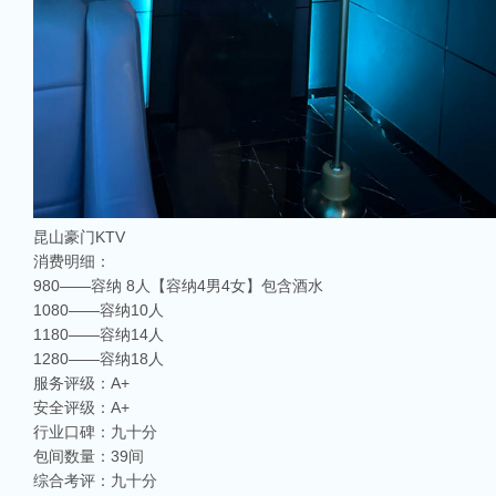
昆山豪门KTV
相关推荐
消费明细：
980——容纳 8人【容纳4男4女】包含酒水
昆山ktv夜场哪里好玩-昆山八大便宜好玩的商务ktv会所排名
1080——容纳10人
昆山天外天KTV以其优雅的环境和周到的服务著称。这里不仅拥有现代的音响设
1180——容纳14人
响，给你带来无与伦比的视听享受。这里还提供多种酒水和小吃，确保你和朋友的
1280——容纳18人
昆山ktv哪个比较好-昆山八大比较好的ktv娱乐会所推荐
服务评级：A+
昆山，一座充满活力与魅力的城市，以其丰富的美食、独特的文化和而闻名。如果你
安全评级：A+
让我们一起来看看，昆山有哪些比较好的KTV娱乐会所，给你带来无与伦比的唱歌
行业口碑：九十分
昆山市区周边有哪些好玩的ktv-昆山五大高端ktv排名
包间数量：39间
综合考评：九十分
昆山位于江苏省苏州市，是一个经济蓬勃发展的城市，不仅在商业、旅游等方面表