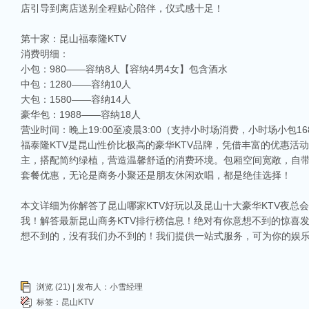
店引导到离店送别全程贴心陪伴，仪式感十足！
第十家：昆山福泰隆KTV
消费明细：
小包：980——容纳8人【容纳4男4女】包含酒水
中包：1280——容纳10人
大包：1580——容纳14人
豪华包：1988——容纳18人
营业时间：晚上19:00至凌晨3:00（支持小时场消费，小时场小包16
福泰隆KTV是昆山性价比极高的豪华KTV品牌，凭借丰富的优惠
主，搭配简约绿植，营造温馨舒适的消费环境。包厢空间宽敞，自
套餐优惠，无论是商务小聚还是朋友休闲欢唱，都是绝佳选择！
本文详细为你解答了昆山哪家KTV好玩以及昆山十大豪华KTV夜
我！解答最新昆山商务KTV排行榜信息！绝对有你意想不到的惊喜
想不到的，没有我们办不到的！我们提供一站式服务，可为你的娱
浏览 (21) | 发布人：小雪经理
标签：
昆山KTV