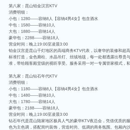
第八家：昆山铂金汉宫KTV
消费明细：
小包：1280——容纳8人【容纳4男4女】包含酒水
中包：1580——容纳10人
大包：1880——容纳14人
豪华包：2288——容纳18人
营业时间：晚上19:00至凌晨3:00
铂金汉宫是昆山千灯地区的高端商务KTV代表，以奢华的装修和超
标准打造，金色廊柱、水晶吊灯、丝绒地毯，每一处都透露出尊贵
准，带给顾客殿堂级的视听享受。服务采用一对一专属管家模式，
第九家：昆山钻石年代KTV
消费明细：
小包：1180——容纳8人【容纳4男4女】包含酒水
中包：1480——容纳10人
大包：1780——容纳14人
豪华包：2188——容纳18人
营业时间：晚上19:00至凌晨3:00
钻石年代是昆山陆家地区极具人气的豪华KTV夜总会，凭借优质的
色为主色调，搭配简约装饰，营造时尚、低调的商务氛围。包厢内