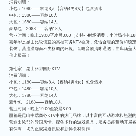
消费明细：
小包：1080——容纳8人【容纳4男4女】包含酒水
中包：1380——容纳10人
大包：1680——容纳14人
豪华包：2088——容纳18人
营业时间：晚上19:00至凌晨3:00（支持小时场消费，小时场小包18
嘉年华是昆山比较便宜的高档商务KTV会所，凭借合理的定价和稳
装饰，营造温馨而不失格调的环境。音响音质清晰通透，曲库涵盖
价比极高！
第七家：昆山丽都国际KTV
消费明细：
小包：1180——容纳8人【容纳4男4女】包含酒水
中包：1480——容纳10人
大包：1780——容纳14人
豪华包：2188——容纳18人
营业时间：晚上19:00至凌晨3:00
丽都是昆山中端商务KTV中的热门品牌，以丰富的互动游戏和热烈
营造出浓郁的异国风情。配备多样的游戏道具，服务员能带动开展
有保障，均为正规渠道供应和新鲜食材制作！