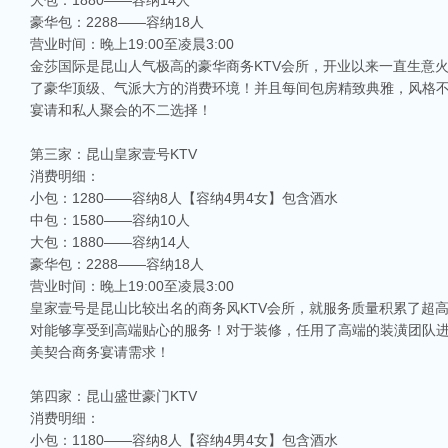
大包：1880——容纳14人
豪华包：2288——容纳18人
营业时间：晚上19:00至凌晨3:00
金莎国际是昆山人气极高的豪华商务KTV会所，开业以来一直生意
了豪华顶级、气派大方的消费环境！并且每间包房精致典雅，风格
宴请和私人聚会的不二选择！
第三家：昆山皇家壹号KTV
消费明细：
小包：1280——容纳8人【容纳4男4女】包含酒水
中包：1580——容纳10人
大包：1880——容纳14人
豪华包：2288——容纳18人
营业时间：晚上19:00至凌晨3:00
皇家壹号是昆山比较出名的商务风KTV会所，就服务质量积累了超
对能够享受到高端贴心的服务！对于装修，任用了高端的装潢团队
美契合商务宴请需求！
第四家：昆山盛世豪门KTV
消费明细：
小包：1180——容纳8人【容纳4男4女】包含酒水