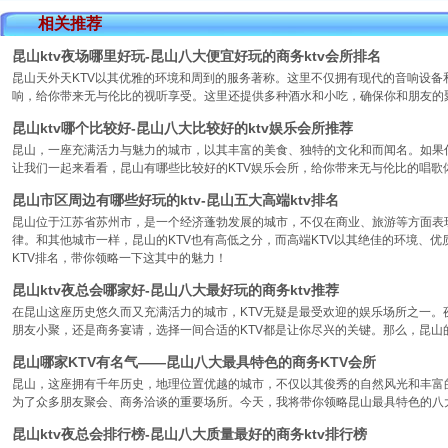
相关推荐
昆山ktv夜场哪里好玩-昆山八大便宜好玩的商务ktv会所排名
昆山天外天KTV以其优雅的环境和周到的服务著称。这里不仅拥有现代的音响设
响，给你带来无与伦比的视听享受。这里还提供多种酒水和小吃，确保你和朋友的
昆山ktv哪个比较好-昆山八大比较好的ktv娱乐会所推荐
昆山，一座充满活力与魅力的城市，以其丰富的美食、独特的文化和而闻名。如果你
让我们一起来看看，昆山有哪些比较好的KTV娱乐会所，给你带来无与伦比的唱歌
昆山市区周边有哪些好玩的ktv-昆山五大高端ktv排名
昆山位于江苏省苏州市，是一个经济蓬勃发展的城市，不仅在商业、旅游等方面表
律。和其他城市一样，昆山的KTV也有高低之分，而高端KTV以其绝佳的环境、
KTV排名，带你领略一下这其中的魅力！
昆山ktv夜总会哪家好-昆山八大最好玩的商务ktv推荐
在昆山这座历史悠久而又充满活力的城市，KTV无疑是最受欢迎的娱乐场所之一。
朋友小聚，还是商务宴请，选择一间合适的KTV都是让你尽兴的关键。那么，昆山
昆山哪家KTV有名气——昆山八大最具特色的商务KTV会所
昆山，这座拥有千年历史，地理位置优越的城市，不仅以其俊秀的自然风光和丰富
为了众多朋友聚会、商务洽谈的重要场所。今天，我将带你领略昆山最具特色的八大
昆山ktv夜总会排行榜-昆山八大质量最好的商务ktv排行榜