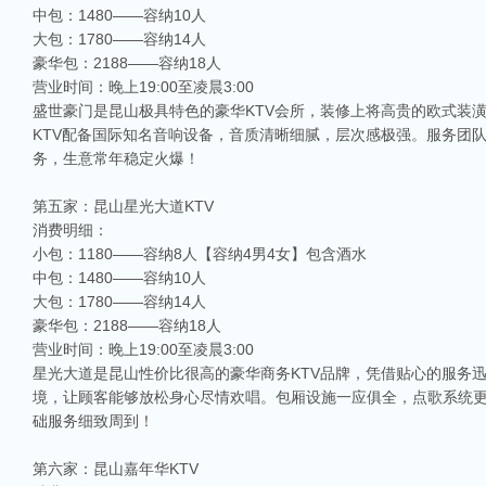
中包：1480——容纳10人
大包：1780——容纳14人
豪华包：2188——容纳18人
营业时间：晚上19:00至凌晨3:00
盛世豪门是昆山极具特色的豪华KTV会所，装修上将高贵的欧式装
KTV配备国际知名音响设备，音质清晰细腻，层次感极强。服务团
务，生意常年稳定火爆！
第五家：昆山星光大道KTV
消费明细：
小包：1180——容纳8人【容纳4男4女】包含酒水
中包：1480——容纳10人
大包：1780——容纳14人
豪华包：2188——容纳18人
营业时间：晚上19:00至凌晨3:00
星光大道是昆山性价比很高的豪华商务KTV品牌，凭借贴心的服务
境，让顾客能够放松身心尽情欢唱。包厢设施一应俱全，点歌系统
础服务细致周到！
第六家：昆山嘉年华KTV