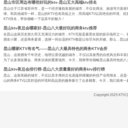
昆山市区周边有哪些好玩的ktv-昆山五大高端ktv排名
昆山位于江苏省苏州市，是一个经济蓬勃发展的城市，不仅在商业、旅游等方面表
律。和其他城市一样，昆山的KTV也有高低之分，而高端KTV以其绝佳的环境、
KTV排名，带你领略一下这其中的魅力！
昆山ktv夜总会哪家好-昆山八大最好玩的商务ktv推荐
在昆山这座历史悠久而又充满活力的城市，KTV无疑是最受欢迎的娱乐场所之一。
朋友小聚，还是商务宴请，选择一间合适的KTV都是让你尽兴的关键。那么，昆山
昆山哪家KTV有名气——昆山八大最具特色的商务KTV会所
昆山，这座拥有千年历史，地理位置优越的城市，不仅以其俊秀的自然风光和丰富
为了众多朋友聚会、商务洽谈的重要场所。今天，我将带你领略昆山最具特色的八大
昆山ktv夜总会排行榜-昆山八大质量最好的商务ktv排行榜
昆山，这座美丽的城市，不仅以其丰厚的文化底蕴和璀璨的科技产业而闻名，还是
山的商务KTV以其舒适的环境和高品质的服务吸引了众多顾客。今天，我们就来一
Copyright 2025 KT