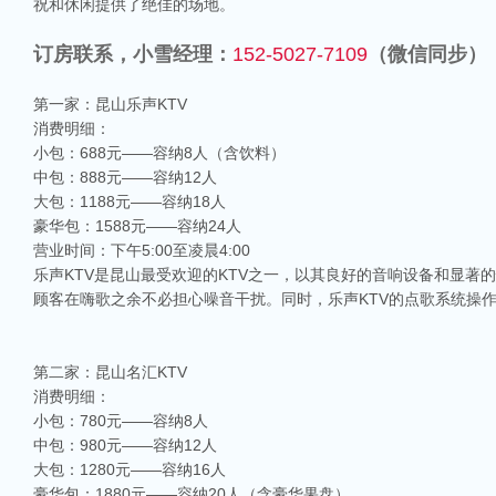
祝和休闲提供了绝佳的场地。
订房联系，小雪经理：
152-5027-7109
（微信同步）
第一家：昆山乐声KTV
消费明细：
小包：688元——容纳8人（含饮料）
中包：888元——容纳12人
大包：1188元——容纳18人
豪华包：1588元——容纳24人
营业时间：下午5:00至凌晨4:00
乐声KTV是昆山最受欢迎的KTV之一，以其良好的音响设备和显著
顾客在嗨歌之余不必担心噪音干扰。同时，乐声KTV的点歌系统操
第二家：昆山名汇KTV
消费明细：
小包：780元——容纳8人
中包：980元——容纳12人
大包：1280元——容纳16人
豪华包：1880元——容纳20人（含豪华果盘）