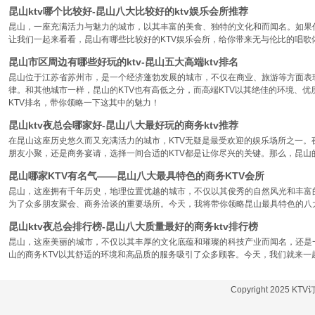
昆山ktv哪个比较好-昆山八大比较好的ktv娱乐会所推荐
昆山，一座充满活力与魅力的城市，以其丰富的美食、独特的文化和而闻名。如果你
让我们一起来看看，昆山有哪些比较好的KTV娱乐会所，给你带来无与伦比的唱歌
昆山市区周边有哪些好玩的ktv-昆山五大高端ktv排名
昆山位于江苏省苏州市，是一个经济蓬勃发展的城市，不仅在商业、旅游等方面表
律。和其他城市一样，昆山的KTV也有高低之分，而高端KTV以其绝佳的环境、
KTV排名，带你领略一下这其中的魅力！
昆山ktv夜总会哪家好-昆山八大最好玩的商务ktv推荐
在昆山这座历史悠久而又充满活力的城市，KTV无疑是最受欢迎的娱乐场所之一。
朋友小聚，还是商务宴请，选择一间合适的KTV都是让你尽兴的关键。那么，昆山
昆山哪家KTV有名气——昆山八大最具特色的商务KTV会所
昆山，这座拥有千年历史，地理位置优越的城市，不仅以其俊秀的自然风光和丰富
为了众多朋友聚会、商务洽谈的重要场所。今天，我将带你领略昆山最具特色的八大
昆山ktv夜总会排行榜-昆山八大质量最好的商务ktv排行榜
昆山，这座美丽的城市，不仅以其丰厚的文化底蕴和璀璨的科技产业而闻名，还是
山的商务KTV以其舒适的环境和高品质的服务吸引了众多顾客。今天，我们就来一
Copyright 2025 KT