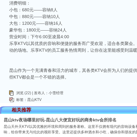
消费明细：
小包：680元——容纳8人
中包：880元——容纳10人
大包：1200元——容纳16人
豪华包：1800元——容纳24人
营业时间：下午6:00至凌晨4:00
乐享KTV以其优质的音响和便捷的服务而广受欢迎，适合各类聚会
动的场地。乐享KTV的员工服务热情周到，让你在这里能感受到温
昆山作为一个充满青春和活力的城市，其各类KTV会所为人们的提
些KTV都会是一个不错的选择。
浏览 (22) | 发布人：小雪经理
标签：
昆山KTV
相关推荐
昆山ktv夜场哪里好玩-昆山八大便宜好玩的商务ktv会所排名
昆山天外天KTV以其优雅的环境和周到的服务著称。这里不仅拥有现代的音响设
响，给你带来无与伦比的视听享受。这里还提供多种酒水和小吃，确保你和朋友的