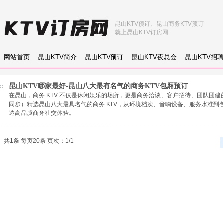
昆山KTV预订、昆山商务KTV预订
就上昆山KTV订房网
网站首页
昆山KTV简介
昆山KTV预订
昆山KTV夜总会
昆山KTV招
昆山KTV哪家最好-昆山八大最有名气的商务KTV包厢预订
在昆山，商务 KTV 不仅是休闲娱乐的场所，更是商务洽谈、客户招待、团队团建的重要
同步）精选昆山八大最具名气的商务 KTV，从环境档次、音响设备、服务水准
造高品质商务社交体验。
共1条 每页20条 页次：1/1