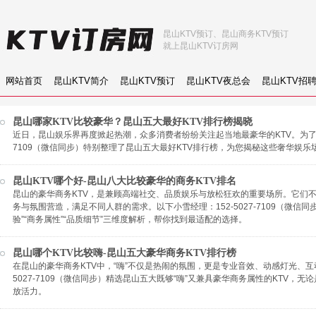
昆山KTV预订、昆山商务KTV预订
就上昆山KTV订房网
网站首页
昆山KTV简介
昆山KTV预订
昆山KTV夜总会
昆山KTV招
昆山哪家KTV比较豪华？昆山五大最好KTV排行榜揭晓
近日，昆山娱乐界再度掀起热潮，众多消费者纷纷关注起当地最豪华的KTV。为了满足
7109（微信同步）特别整理了昆山五大最好KTV排行榜，为您揭秘这些奢华娱乐
昆山KTV哪个好-昆山八大比较豪华的商务KTV排名
昆山的豪华商务KTV，是兼顾高端社交、品质娱乐与放松狂欢的重要场所。它们
务与氛围营造，满足不同人群的需求。以下小雪经理：152-5027-7109（微信
验”“商务属性”“品质细节”三维度解析，帮你找到最适配的选择。
昆山哪个KTV比较嗨-昆山五大豪华商务KTV排行榜
在昆山的豪华商务KTV中，“嗨”不仅是热闹的氛围，更是专业音效、动感灯光、互
5027-7109（微信同步）精选昆山五大既够“嗨”又兼具豪华商务属性的KTV
放活力。