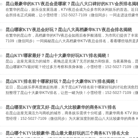
昆山最豪华的KTV夜总会是哪家？昆山八大口碑好的KTV会所排名揭
在繁华的昆山，娱乐业发展迅速，KTV夜总会成为众多市民休闲娱乐的首选。近日
会所排名正式揭晓，让小雪经理：152-5027-7109（微信同步）一同走进这
昆山哪家KTV夜总会好玩？昆山八大高档豪华KTV夜总会排名揭晓
在繁华的昆山市，高档豪华的KTV夜总会如雨后春笋般涌现，为市民们提供了丰富多样
7109（微信同步）一同揭秘昆山八大高档豪华KTV夜总会排名，看看哪些场所是
昆山KTV哪家最好？昆山十大豪华好玩KTV排名揭晓！
昆山，这座充满活力的城市，夜晚总是充满了无尽的魅力和惊喜。当夜幕降临，昆
昆山哪家KTV最好呢？经过多方考察和亲身体验，小雪经理：152-5027-710
昆山KTV排名前十哪家好玩？昆山十大豪华KTV排名揭晓！
近日，昆山娱乐界再度掀起热潮，关于昆山KTV排名前十哪家好玩的讨论愈演愈
别整理了昆山十大豪华KTV排名，让您一睹为快！小雪经理：152-5027-7109（
昆山哪里KTV便宜又好-昆山八大比较豪华的商务KTV排名
在昆山这座充满活力与商机的城市，商务娱乐需求十分旺盛，而豪华商务 KTV 
雪经理：152-5027-7109（微信同步）为大家深度剖析昆山八大比较豪华的商务
昆山哪个KTV比较豪华-昆山最大最好玩的三个商务KTV排名大全