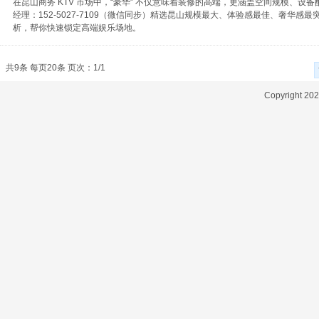
在昆山商务 KTV 市场中，“豪华” 不仅意味着装修的高端，更涵盖空间规模、
经理：152-5027-7109（微信同步）精选昆山规模最大、体验感最佳、奢华感
析，帮你快速锁定高端娱乐场地。
共9条 每页20条 页次：1/1
Copyright 2