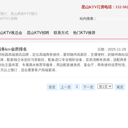
昆山KTV订房电话：152-502
V预订、昆山商务KTV预订
KTV订房网
站内搜索：
山KTV夜总会
昆山KTV招聘
联系方式
热门KTV推荐
务ktv会所排名
日期：2025-11-29
依托碧桂园高端酒店品牌，定位高端商务接待，紧邻随州高新区，交通便利，距随州南站
拉满，配套独立休息区与茶歇区。配备进口专业视听设备，音质清晰有质感，适配商务
制化主题布置、专属酒水推荐等服务，周边配套健身房、宴会厅，商务接待连贯性强
3天以上预订，适合重要客户高端宴请。
1
首页
上一页
下一页
尾页