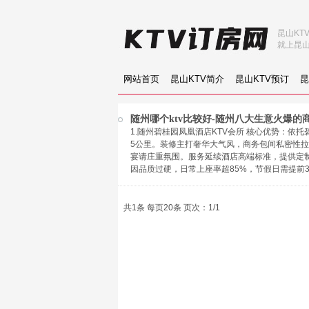
昆山KT
就上昆山
网站首页
昆山KTV简介
昆山KTV预订
昆
随州哪个ktv比较好-随州八大生意火爆的商
1.随州碧桂园凤凰酒店KTV会所 核心优势：
5公里。装修主打奢华大气风，商务包间私密性
宴请庄重氛围。服务延续酒店高端标准，提供定
因品质过硬，日常上座率超85%，节假日需提前
共1条 每页20条 页次：1/1